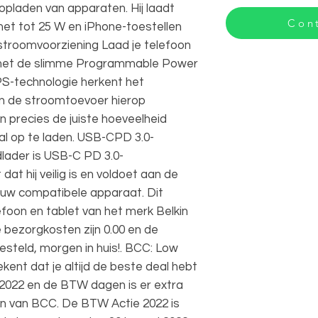
opladen van apparaten. Hij laadt
Cont
t tot 25 W en iPhone-toestellen
troomvoorziening Laad je telefoon
op met de slimme Programmable Power
S-technologie herkent het
n de stroomtoevoer hierop
 precies de juiste hoeveelheid
l op te laden. USB-CPD 3.0-
lader is USB-C PD 3.0-
dat hij veilig is en voldoet aan de
jouw compatibele apparaat. Dit
efoon en tablet van het merk Belkin
bezorgkosten zijn 0.00 en de
besteld, morgen in huis!. BCC: Low
ekent dat je altijd de beste deal hebt
y 2022 en de BTW dagen is er extra
ten van BCC. De BTW Actie 2022 is