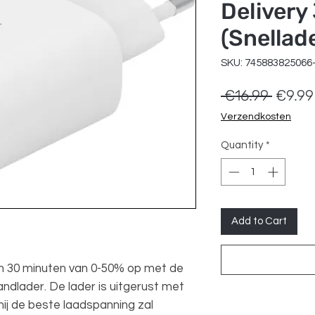
Delivery
(Snellad
SKU: 745883825066
Regula
 €16.99 
€9.99
Price
Verzendkosten
Quantity
*
Add to Cart
n 30 minuten van 0-50% op met de
ndlader. De lader is uitgerust met
ij de beste laadspanning zal