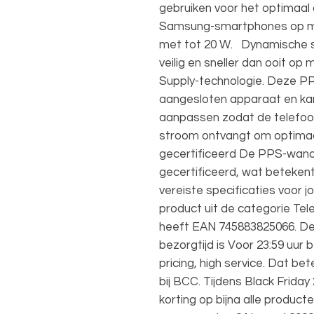
gebruiken voor het optimaal 
Samsung-smartphones op me
met tot 20 W. Dynamische s
veilig en sneller dan ooit 
Supply-technologie. Deze PP
aangesloten apparaat en ka
aanpassen zodat de telefoon
stroom ontvangt om optimaa
gecertificeerd De PPS-wand
gecertificeerd, wat betekent 
vereiste specificaties voor 
product uit de categorie Tel
heeft EAN 745883825066. De 
bezorgtijd is Voor 23:59 uur 
pricing, high service. Dat bet
bij BCC. Tijdens Black Frida
korting op bijna alle produc