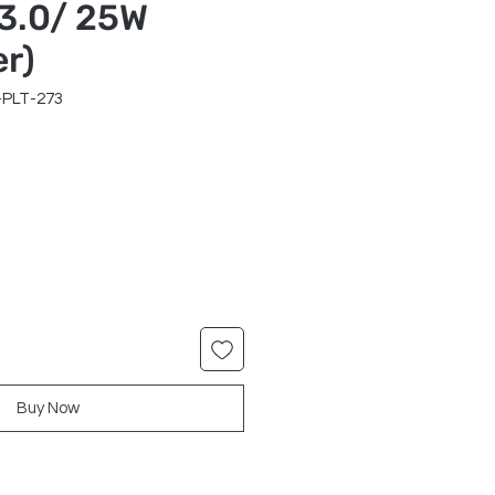
 3.0/ 25W
er)
-PLT-273
r
Sale
Price
Buy Now