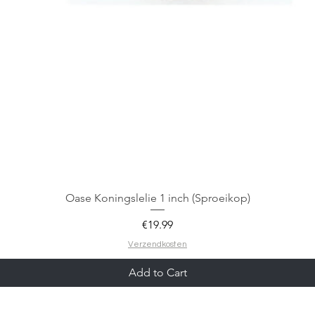
Oase Koningslelie 1 inch (Sproeikop)
Price
€19.99
Verzendkosten
Add to Cart