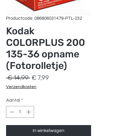
Productcode: 086806031479-PTL-232
Kodak
COLORPLUS 200
135-36 opname
(Fotorolletje)
Normale
Verkoopprijs
 € 14,99 
€ 7,99
prijs
Verzendkosten
Aantal
*
In winkelwagen