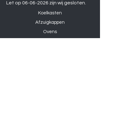
Let op
06-06-2026
zijn wij gesloten.
Koelkasten
Afzuigkappen
Ovens
Magnetrons
Vaatwassers
Inductie kookplaten
Keramische kookplaten
Gas kookplaten
Hoesjes
Telefoons
Gaming
Kabels
Powerbanks
Overige