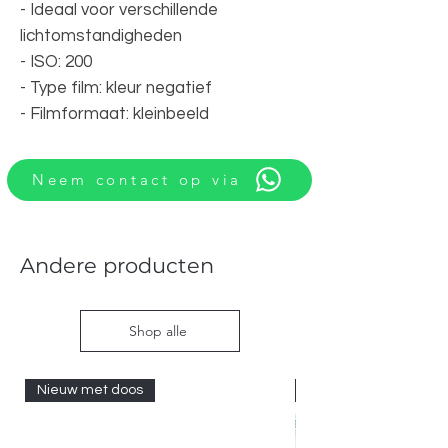
- Ideaal voor verschillende
lichtomstandigheden
- ISO: 200
- Type film: kleur negatief
- Filmformaat: kleinbeeld
Neem contact op via
Andere producten
Shop alle
Nieuw met doos
Nieuw met doos