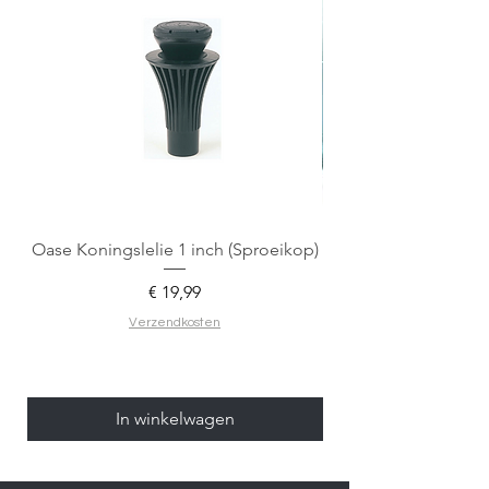
Oase Koningslelie 1 inch (Sproeikop)
Spigen EZ Fit GLAS.
Prijs
€ 19,99
Verzendkosten
In winkelwagen